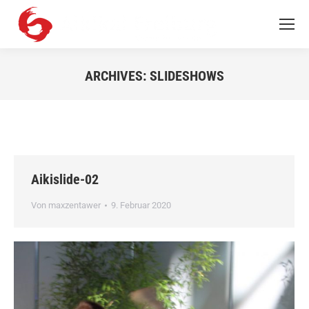
ARCHIVES:
SLIDESHOWS
Sie befinden sich hier:
Aikislide-02
Von
maxzentawer
9. Februar 2020